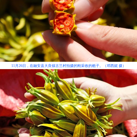
11月26日，在融安县大良镇古兰村拍摄的刚采收的栀子。（邓西妮 摄）