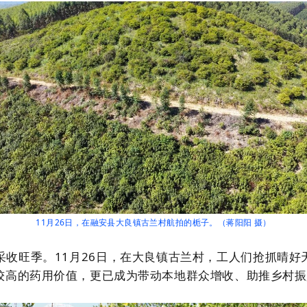
11月26日，在融安县大良镇古兰村航拍的栀子。（蒋阳阳 摄）
采收旺季。
11
月
26
日，在大良镇
古兰村
，工人们抢抓晴好
较高的药用价值，更已成为带动本地群众增收、助推乡村振