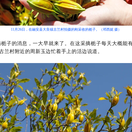
11月26日，在融安县大良镇古兰村拍摄的刚采收的栀子。（邓西妮 摄）
摘栀子的消息，一大早就来了。在这采摘栀子每天大概能
自古兰村附近的周新玉边忙着手上的活边说道。