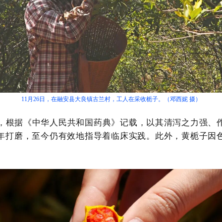
11月26日，在融安县大良镇古兰村，工人在采收栀子。（邓西妮 摄）
，根据《
中华人民共和国药典
》记载，以其清泻之力强、
年打磨，至今仍有效地指导着临床实践。此外，黄栀子因