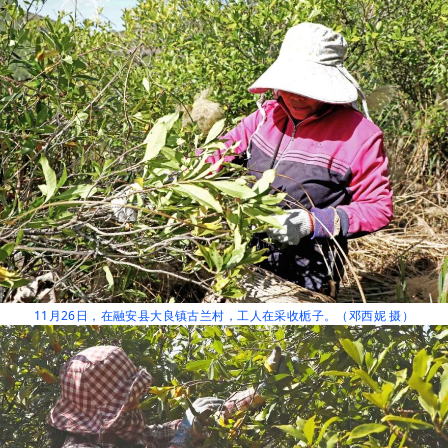
11月26日，在融安县大良镇古兰村，工人在采收栀子。（邓西妮 摄）