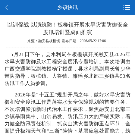
乡镇快讯
以训促战 以演筑防！板榄镇开展水旱灾害防御安全
度汛培训暨桌面推演
来源：融安县板榄镇 发布日期：2026-05-22 17:06
5月21日下午，县水利局在板榄镇开展融安县2026年
水旱灾害防御及水工程安全度汛专题培训。本次培训由
广西交通学院副教授杨宇授课，县水利局副局长曾少华
带队指导，板榄镇、大将镇、雅瑶乡北部三乡镇共53名
防汛工作人员参训。
2026年是“十五五”规划开局之年，做好水旱灾害防
御和安全度汛工作是落实水安全保障规划的首要任务。
本次培训紧扣新时代治水工作要求，聚焦融安县北部三
乡镇暴雨集中、山洪易发、防汛压力大的严峻实际，着
力健全防汛责任机制、抓实山洪灾害防御重点环节，全
面提升极端天气和“三断”险情下基层应急处置能力，筑