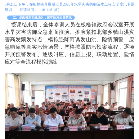
5月21日下午，在板榄镇开展融安县2026年水旱灾害防御及水工程安全度汛专题
培训——授课环节。（黄宝玲 摄）
二、桌面推演实战练兵，筑牢应急处置防线
授课结束后，全体参训人员在板榄镇政府会议室开展
水旱灾害防御应急桌面推演。推演紧扣北部乡镇山洪灾
害高发频发特点，模拟强降雨诱发山洪、险情预警、应
急响应等真实汛情场景，严格按照防汛预案流程，逐项
开展预警发布、逐级叫应、信息上报、联动处置、险情
应对等全流程模拟演练。