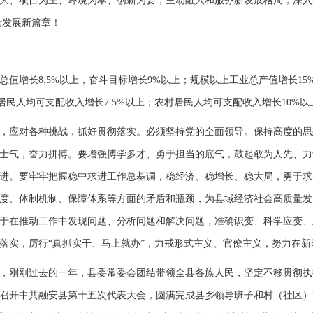
大、项目为王、环境为本、创新为要，主动融入和服务新发展格局，深入开展
量发展新篇章！
值增长8.5%以上，奋斗目标增长9%以上；规模以上工业总产值增长15
居民人均可支配收入增长7.5%以上；农村居民人均可支配收入增长10%以
，应对各种挑战，抓好贯彻落实。必须坚持党的全面领导。保持高度的思
士气，奋力拼搏。要增强博学多才、勇于担当的底气，鼓起敢为人先、力
进。要牢牢把握稳中求进工作总基调，稳经济、稳增长、稳大局，勇于求
度、体制机制、保障体系等方面的矛盾和瓶颈，为县域经济社会高质量发
于在推动工作中发现问题、分析问题和解决问题，准确识变、科学应变、
落实，厉行“真抓实干、马上就办”，力戒形式主义、官僚主义，努力在新
认为，刚刚过去的一年，县委常委会团结带领全县各族人民，坚定不移贯彻
召开中共融安县第十五次代表大会，圆满完成县乡领导班子和村（社区）