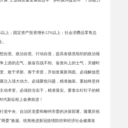
“工业高质量发展推进年”“乡村振兴提质年”“干部能力
%以上；固定资产投资增长12%以上；社会消费品零售总
上。
想自觉、政治自觉、行动自觉，提高各级党组织的政治领
争上游的志气，振奋百战不殆、奋发向上的士气，关键时
变、敢于求新、善于求质，开创发展新局面。必须解放思
展注入强大动力。必须聚焦问题，精准施策。要始终坚持
主动求变。必须担当实干，精准落实。要拿出钉钉子的精
时代新征程上奋勇前进！
执行党中央、自治区党委和柳州市委的决策部署。隆重庆祝
“两委”换届。统筹推进新冠疫情防控和经济社会健康发