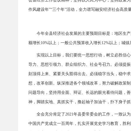
会暨经济工作会议精神，坚持以人民为中心，坚持政策为
作风建设年”“三个年”活动，全力谱写融安经济社会高质
今年全县经济社会发展的主要预期目标是：地区生产总
额增长10%以上；一般公共预算收入增长12%以上；城镇
实现以上目标，我们要统一思想行动，树立必胜信心
导力、思想引领力、群众组织力、社会号召力。必须提振
刻顶得上来、紧要关头豁得出去。必须稳字当头，稳中求
想，改革创新。纵深推进各个领域改革，努力破解政策制
问题导向，坚持用全面、辩证、长远的眼光看待问题，善
神，脚踏实地、真抓实干，撸起袖子加油干，扑下身子抓
全会充分肯定了2021年县委常委会的工作，一致
中国共产党成立一百周年，扎实开展党史学习教育，胜利