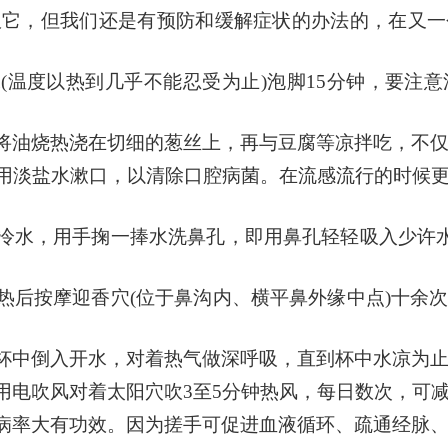
服它，但我们还是有预防和缓解症状的办法的，在又一
(温度以热到几乎不能忍受为止)泡脚15分钟，要注
将油烧热浇在切细的葱丝上，再与豆腐等凉拌吃，不
用淡盐水漱口，以清除口腔病菌。在流感流行的时候
冷水，用手掬一捧水洗鼻孔，即用鼻孔轻轻吸入少许水
热后按摩迎香穴(位于鼻沟内、横平鼻外缘中点)十余
杯中倒入开水，对着热气做深呼吸，直到杯中水凉为
用电吹风对着太阳穴吹3至5分钟热风，每日数次，可
病率大有功效。因为搓手可促进血液循环、疏通经脉