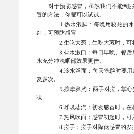
对于预防感冒，虽然我们不能制
冒的方法，你都可以试试。
1
.
热水泡脚：每晚用较热的水
红，可预防感冒。
2
.
生吃大葱：生吃大葱时，可
3
.
盐水漱口：每日早晚、餐后
水充分冲洗咽部效果更佳。
4
.
冷水浴面：每天洗脸时要用
复多次。
5
.
按摩鼻沟：两手对搓，掌心
状。
6
.
呼吸蒸汽：初发感冒时，在
7
.
热风吹面：感冒初起时，可
8
.
搓手：搓手对降低感冒的发