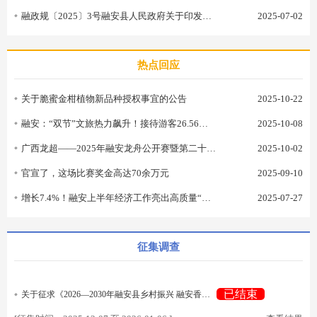
融政规〔2025〕3号融安县人民政府关于印发《融安县建筑垃圾污染环境防治工作规划（2024—2035年）》政策解读
2025-07-02
热点回应
关于脆蜜金柑植物新品种授权事宜的公告
2025-10-22
融安：“双节”文旅热力飙升！接待游客26.56万人次！
2025-10-08
广西龙超——2025年融安龙舟公开赛暨第二十四届长安龙舟大赛开赛
2025-10-02
官宣了，这场比赛奖金高达70余万元
2025-09-10
增长7.4%！融安上半年经济工作亮出高质量“成绩单”
2025-07-27
征集调查
已结束
关于征求《2026—2030年融安县乡村振兴 融安香杉苗木项目实施方案 （征求意见稿）》意见的公告