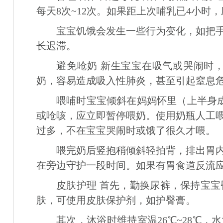
每天8次~12次。如果距上次哺乳已4小时
宝宝饥饿会发生一些行为变化，如把
长迟滞。
避免呛奶 新生宝宝在吸气或哭闹时
奶，容易造成吸入性肺炎，甚至引起窒息
喂哺时宝宝倾斜在妈妈怀里（上半身成
或呛咳，应立即暂停喂奶。使用奶瓶人工
过多，不在宝宝哭闹时或饿了很久才喂。
喂完奶后竖抱稍倾斜轻拍背，排出胃
在旁边守护一段时间。如果有胃食道反流
皮肤护理 首先，勤换尿裤，保持宝
肤，可使用皮肤保护剂，如护臀膏。
其次，沐浴时维持室温26℃~28℃，