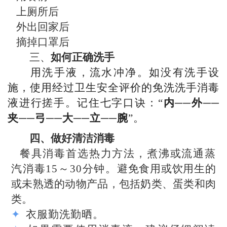
上厕所后
外出回家后
摘掉口罩后
三、
如何正确洗手
用洗手液，流水冲净。如没有洗手设
施，使用经过卫生安全评价的免洗洗手消毒
液进行搓手。记住七字口诀：“
内──外──
夹──弓──大──立──腕
”。
四、做好清洁消毒
餐具消毒首选热力方法，煮沸或流通蒸
汽消毒15～30分钟。
避免食用或饮用生的
或未熟透的动物产品，包括奶类、蛋类和肉
类。
✦
衣服勤洗勤晒。