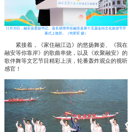
11月30日，融安县委副书记、县长胡伟华在融安县第十五届金桔文化旅游节开
幕式上致辞。（韦荣军 摄）
紧接着，《家住融江边》的悠扬舞姿、《我在
融安等你靠岸》的歌曲串烧，以及《欢聚融安》的
歌伴舞等文艺节目精彩上演，轮番轰炸观众的视听
感官！