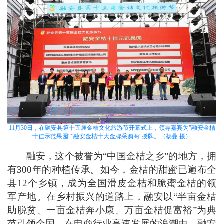
11月30日，在融安县第十五届金桔文化旅游节开幕式上，领导嘉宾为”融安金桔
十佳示范果园“”融安金桔十大金牌采购商“授牌。（杨曼 摄）
融安，这个被誉为“中国金桔之乡”的地方，拥
有300年的种植传承。如今，金桔的甜蜜已遍布全
县12个乡镇，成为全国滑皮金桔和脆蜜金桔的领
军产地。在乡村振兴的道路上，融安以“半亩金桔
助脱贫、一亩金桔奔小康、万亩金桔促富裕”为典
范引领全国。在电商行业高速发展的浪潮中，融安