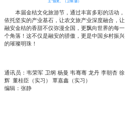
王”颁奖。（卫纲 摄）
本届金桔文化旅游节，通过丰富多彩的活动，
依托坚实的产业基石，让农文旅产业深度融合，让
融安金桔的香甜不仅弥漫全国，更飘向世界的每一
个角落！这不仅是融安的骄傲，更是中国乡村振兴
的璀璨明珠！
通讯员：韦荣军 卫纲 杨曼 韦骞骞 龙丹 李朝杏 徐
辉 董桂臣（实习） 覃嘉鑫（实习）
编辑：张静
版权所有 Copyright 2016 融安县人民政府
主办单位：融安县人民政府办公室 网站标识码：4502240003
管理维护：融安县信息网络管理办公室