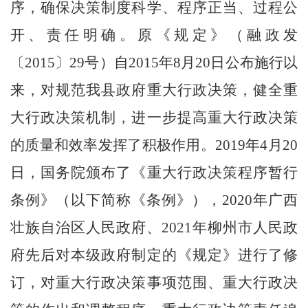
序，确保决策制度科学、程序正当、过程公
开、责任明确。原《规定》（融政发
〔
2015
〕
29
号）自
201
5
年
8
月
2
0
日公布施行以
来，对规范我
县
政府重大行政决策，健全重
大行政决策机制，进一步提高重大行政决策
的质量和效率发挥了积极作用。
2019
年
4
月
20
日，国务院颁布了《重大行政决策程序暂行
条例》（以下简称《条例》），
2020
年
广西
壮族自治区人民政府、
2021
年
柳州市人民政
府先后对本级政府制定的
《规定》
进行了修
订，
对重大行政决策事项范围、重大行政决