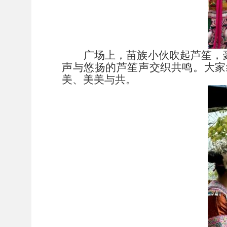
广场上，苗族小伙吹起芦笙，
声与悠扬的芦笙声交织共鸣。大家
美、美美与共。