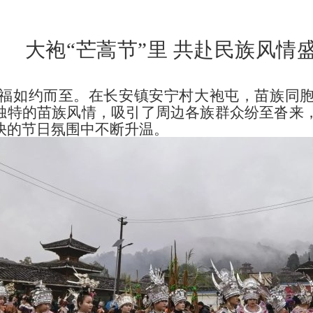
大袍“芒蒿节”里 共赴民族风情
福如约而至。在长安镇安宁村大袍屯，苗族同
。独特的苗族风情，吸引了周边各族群众纷至沓来
快的节日氛围中不断升温。