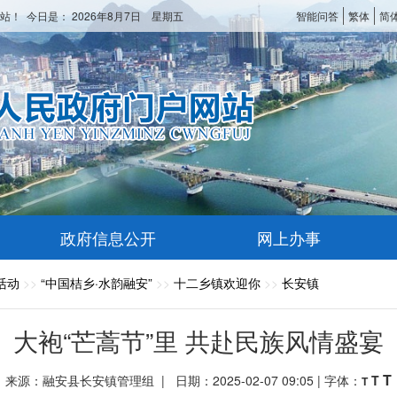
站！ 今日是：
2026年8月7日 星期五
智能问答
繁体
简
政府信息公开
网上办事
活动
>>
“中国桔乡·水韵融安”
>>
十二乡镇欢迎你
>>
长安镇
大袍“芒蒿节”里 共赴民族风情盛宴
T
来源：融安县长安镇管理组 | 日期：2025-02-07 09:05 | 字体：
T
T