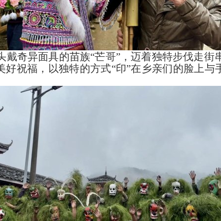
头戴奇异面具的苗族“芒哥”，迈着独特步伐走街
美好祝福，以独特的方式“印”在乡亲们的脸上与