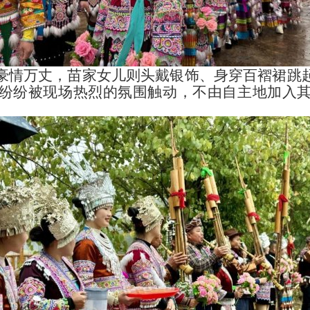
豪情万丈，苗家女儿则头戴银饰、身穿百褶裙跳
纷纷被现场热烈的氛围触动，不由自主地加入