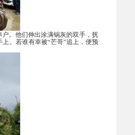
串户。他们伸出涂满锅灰的双手，抚
手上。若谁有幸被“芒哥”追上，便预