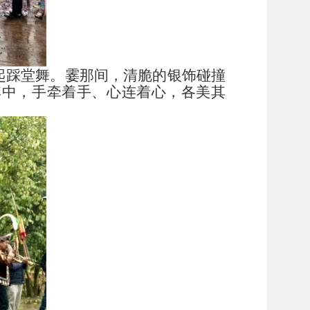
起踩堂舞。霎那间，清脆的银饰碰撞
其中，手牵着手、心连着心，各美其