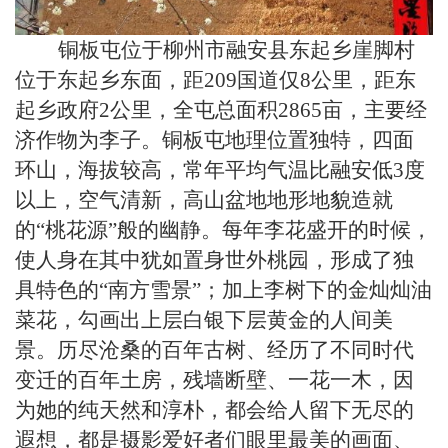
铜板屯位于柳州市融安县东起乡崖脚村
位于东起乡东面，距209国道仅8公里，距东
起乡政府2公里，全屯总面积2865亩，主要经
济作物为李子。铜板屯地理位置独特，四面
环山，海拔较高，常年平均气温比融安低3度
以上，空气清新，高山盆地地形地貌造就
的“桃花源”般的幽静。每年李花盛开的时候，
使人身在其中犹如置身世外桃园，形成了独
具特色的“南方雪景”；加上李树下的金灿灿油
菜花，勾画出上层白银下层黄金的人间美
景。历尽沧桑的百年古树、经历了不同时代
变迁的百年土房，残墙断壁、一花一木，因
为她的纯天然和淳朴，都会给人留下无尽的
遐想，都是摄影爱好者们眼里最美的画面、