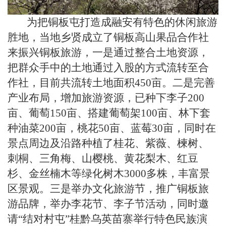
为把铜板屯打造成融安有特色的休闲旅游
胜地，当地乡贤成立了铜板高山果品合作社
来振兴铜板旅游，一是通过整合土地资源，
把群众手中的土地通过入股的方式流转至合
作社，目前共流转土地面积450亩。二是完善
产业布局，增加旅游资源，已种下李子200
亩、葡萄150亩、搭建葡萄架100亩、林下套
种油菜200亩，桃花50亩、蓝莓30亩，同时在
景点周边及沿路种植了桂花、紫薇、楝树、
刺桐、三角梅、山樱桃、黄花梨木、红豆
杉、金丝楠木等绿化树木3000多株，丰富景
区景观。三是举办文化旅游节，推广铜板旅
游品牌，举办李花节、李子节活动，同时邀
请“结对村屯”桂黔乌英苗寨举行特色民族演