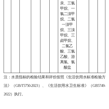
汞、三氯
甲烷、一
氯二溴甲
烷、二氯
一溴甲
烷、三溴
甲烷、三
卤甲烷、
二氯乙
酸、三氯
乙酸、游
离氯、氯
酸盐
注：水质指标的检验结果和评价按照《生活饮用水标准检验方
法》（
GB/T5750-2023）、《生活饮用水卫生标准》（GB5749-
2022）执行。