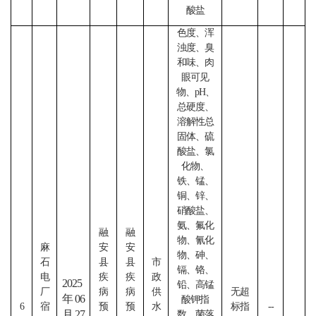
酸盐
色度、浑
浊度、臭
和味、肉
眼可见
物、
pH、
总硬度、
溶解性总
固体、硫
酸盐、氯
化物、
铁、锰、
铜、锌、
硝酸盐、
氨、氟化
融
融
物、氰化
麻
安
安
物、砷、
石
县
县
市
镉、铬、
电
疾
疾
政
2025
铅、高锰
厂
病
病
供
无超
年06
酸钾指
6
宿
预
预
水
标指
--
月27
数、菌落