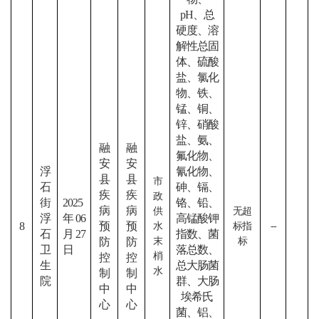
pH、总
硬度、溶
解性总固
体、硫酸
盐、氯化
物、铁、
锰、铜、
锌、硝酸
盐、氨、
融
融
氟化物、
安
安
浮
氰化物、
县
县
市
石
砷、镉、
疾
疾
政
街
2025
铬、铅、
病
病
供
无超
浮
年06
高锰酸钾
8
预
预
水
标指
--
石
月27
指数、菌
防
防
末
标
卫
日
落总数、
梢
控
控
生
总大肠菌
水
制
制
院
群、大肠
中
中
埃希氏
心
心
菌、铝、