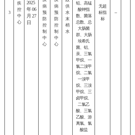
2025
疾
铅、高锰
病
病
供
无超
年06
控
酸钾指
3
预
预
水
标指
--
月27
中
数、菌落
防
防
末
标
心
日
总数、总
控
控
梢
大肠菌
制
制
水
群、大肠
中
中
埃希氏
心
心
菌、铝、
汞、三氯
甲烷、一
氯二溴甲
烷、二氯
一溴甲
烷、三溴
甲烷、三
卤甲烷、
二氯乙
酸、三氯
乙酸、游
离氯、氯
酸盐