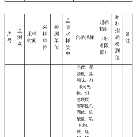
超
监
超标
标
采
检
测
指标
监
指
序
采样
样
测
水
备
测
合格指标
标
（标
号
时间
单
单
样
注
点
检
准限
位
位
类
测
值）
型
值
色度、浑
浊度、臭
和味、肉
眼可见
物、
pH、
总硬度、
溶解性总
固体、硫
酸盐、氯
化物、
铁、锰、