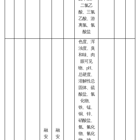
二氯乙
酸、三氯
乙酸、游
离氯、氯
酸盐
色度、浑
浊度、臭
和味、肉
眼可见
物、
pH、
总硬度、
溶解性总
固体、硫
酸盐、氯
化物、
铁、锰、
铜、锌、
硝酸盐、
氨、氟化
融
融
物、氰化
安
安