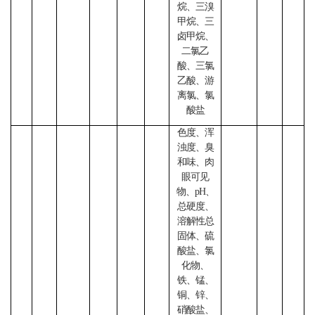
烷、三溴
甲烷、三
卤甲烷、
二氯乙
酸、三氯
乙酸、游
离氯、氯
酸盐
色度、浑
浊度、臭
和味、肉
眼可见
物、
pH、
总硬度、
溶解性总
固体、硫
酸盐、氯
化物、
铁、锰、
铜、锌、
硝酸盐、