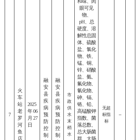
和味、肉
眼可见
物、
pH、总
硬度、溶
解性总固
体、硫酸
盐、氯化
物、铁、
锰、铜、
锌、硝酸
盐、氨、
融
融
氟化物、
安
安
火
氰化物、
县
县
市
车
砷、镉、
疾
疾
政
站
2025
铬、铅、
病
病
供
无超
老
年06
高锰酸钾
7
预
预
水
标指
--
罗
月27
指数、菌
防
防
末
标
河
日
落总数、
梢
控
控
鱼
总大肠菌
水
制
制
店
群、大肠