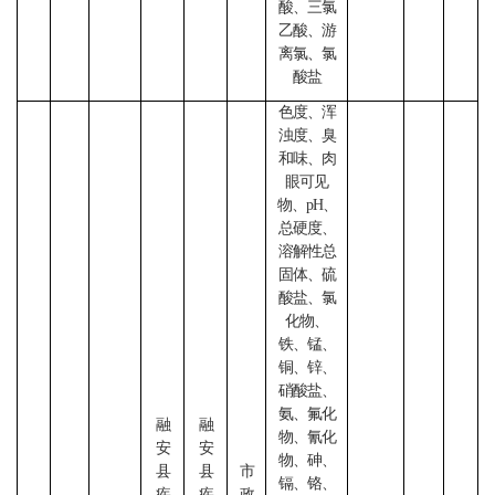
酸、三氯
乙酸、游
离氯、氯
酸盐
色度、浑
浊度、臭
和味、肉
眼可见
物、
pH、
总硬度、
溶解性总
固体、硫
酸盐、氯
化物、
铁、锰、
铜、锌、
硝酸盐、
氨、氟化
融
融
物、氰化
安
安
物、砷、
县
县
市
镉、铬、
疾
疾
政