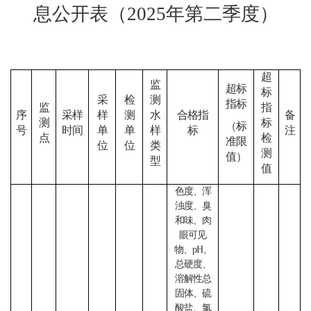
息公开表（
2025
年
第二季度
）
超
监
超标
标
采
检
测
指标
监
指
序
采样
样
测
水
合格指
备
测
标
（标
号
时间
单
单
样
标
注
点
检
准限
位
位
类
测
值）
型
值
色度、浑
浊度、臭
和味、肉
眼可见
物、
pH、
总硬度、
溶解性总
固体、硫
酸盐、氯