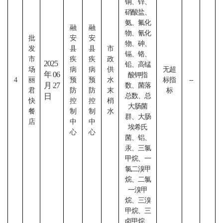
铜、锌、
硝酸盐、
氨、氟化
融
融
物、氰化
批
安
安
物、砷、
发
县
县
市
镉、铬、
市
疾
疾
政
2025
铅、高锰
场
病
病
供
无超
年06
酸钾指
4
丽
预
预
水
标指
--
月27
数、菌落
君
防
防
末
标
日
总数、总
快
控
控
梢
大肠菌
餐
制
制
水
群、大肠
店
中
中
埃希氏
心
心
菌、铝、
汞、三氯
甲烷、一
氯二溴甲
烷、二氯
一溴甲
烷、三溴
甲烷、三
卤甲烷、