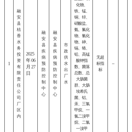
化物、
融
铁、锰、
安
铜、锌、
县
硝酸盐、
桔
氨、氟化
融
融
香
物、氰化
安
安
水
物、砷、
县
县
市
务
镉、铬、
疾
疾
政
2025
投
铅、高锰
病
病
供
无超
年06
资
酸钾指
1
预
预
水
标指
--
月27
有
数、菌落
防
防
出
标
限
日
总数、总
控
控
厂
责
大肠菌
制
制
水
任
群、大肠
中
中
公
埃希氏
心
心
司
菌、铝、
厂
汞、三氯
区
甲烷、一
内
氯二溴甲
烷、二氯
一溴甲