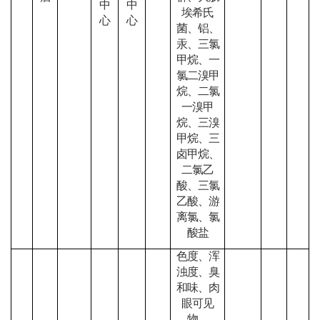
中
中
埃希氏
心
心
菌、铝、
汞、三氯
甲烷、一
氯二溴甲
烷、二氯
一溴甲
烷、三溴
甲烷、三
卤甲烷、
二氯乙
酸、三氯
乙酸、游
离氯、氯
酸盐
色度、浑
浊度、臭
和味、肉
眼可见
物、