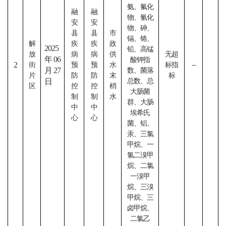
氨、氟化
融
融
物、氰化
安
安
物、砷、
县
县
市
镉、铬、
解
疾
疾
政
2025
铅、高锰
放
病
病
供
无超
年06
酸钾指
2
街
预
预
水
标指
--
月27
数、菌落
片
防
防
末
标
日
总数、总
区
控
控
梢
大肠菌
制
制
水
群、大肠
中
中
埃希氏
心
心
菌、铝、
汞、三氯
甲烷、一
氯二溴甲
烷、二氯
一溴甲
烷、三溴
甲烷、三
卤甲烷、
二氯乙