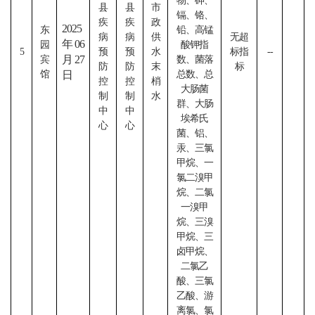
物、砷、
县
县
市
镉、铬、
疾
疾
政
2025
东
铅、高锰
病
病
供
无超
年06
园
酸钾指
5
预
预
水
标指
--
月27
宾
数、菌落
防
防
末
标
馆
日
总数、总
控
控
梢
大肠菌
制
制
水
群、大肠
中
中
埃希氏
心
心
菌、铝、
汞、三氯
甲烷、一
氯二溴甲
烷、二氯
一溴甲
烷、三溴
甲烷、三
卤甲烷、
二氯乙
酸、三氯
乙酸、游
离氯、氯