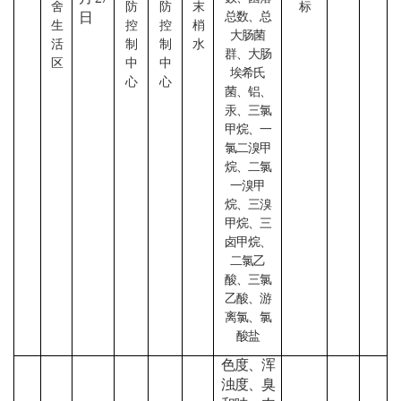
舍
防
防
末
标
日
总数、总
生
控
控
梢
大肠菌
活
制
制
水
群、大肠
区
中
中
埃希氏
心
心
菌、铝、
汞、三氯
甲烷、一
氯二溴甲
烷、二氯
一溴甲
烷、三溴
甲烷、三
卤甲烷、
二氯乙
酸、三氯
乙酸、游
离氯、氯
酸盐
色度、浑
浊度、臭