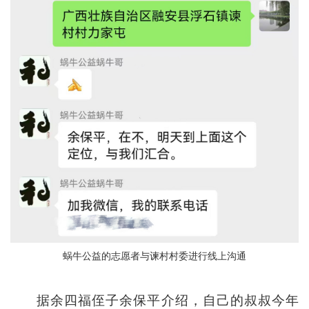
蜗牛公益的志愿者与谏村村委进行线上沟通
据余四福侄子余保平介绍，自己的叔叔今年