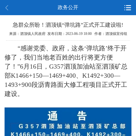
政务公开
急群众所盼！泗顶镇“弹坑路”正式开工建设啦!
来源：泗顶镇人民政府 发布日期：2023-06-19 18:00 作者：泗顶镇宣传组
“感谢党委、政府，这条‘弹坑路’终于开
修了，我们当地老百姓的出行将更方便
了！”6月16日，G357泗顶加油站至泗顶矿总
部K1466+150—1469+400、K1492+300—
1493+900段沥青路面大修工程项目正式开工
建设。