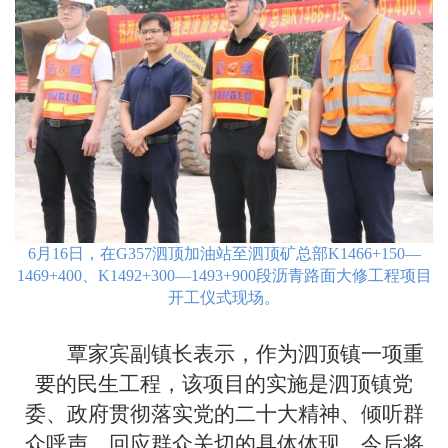
6月16日，在G357泗顶加油站至泗顶矿总部K1466+150—
1469+400、K1492+300—1493+900段沥青路面大修工程项目
开工仪式现场。
覃家宾副镇长表示，作为泗顶镇一项重
要的民生工程，该项目的实施是泗顶镇党
委、政府贯彻落实党的二十大精神、倾听群
众呼声，回应群众关切的具体体现，今后将