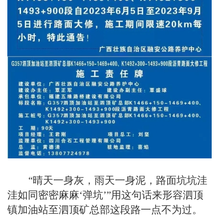
“晴天一身灰，雨天一身泥，路面坑坑洼
洼如同密密麻麻‘弹坑’”用这句话来形容泗顶
镇加油站至泗顶矿总部这段路一点不为过。