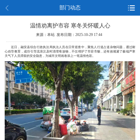
部门动态
温情劝离护市容 寒冬关怀暖人心
来源：本站 发布日期：2025-10-29 17:44
近日，融安县综合行政执法局执法人员在日常巡查中，聚焦人行道占道杂物问题，通过耐
心劝导教育，成功引导流浪汉及时清理堆放物，不仅维护了市容市貌，还有效规避了极端严寒
天气下人员滞留的安全隐患，为城市文明画卷添上一笔温情色彩。