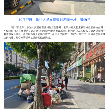
10月27日，执法人员在巡查时发现一堆占道物品
10月27日上午，执法人员巡查至县城融江北路时，发现一处人行道被新堆放的杂物占用，
不仅阻碍行人正常通行，还对周边商铺经营秩序造成影响。经向环卫工人核实，确认杂物为一
名流浪汉所堆放。考虑到当事人的特殊情况，执法人员摒弃“一刀切”处置方式，以温和态度主动
上前沟通，耐心倾听诉求以缓解其抵触情绪。