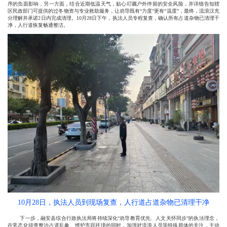
序的负面影响，另一方面，结合近期低温天气，贴心叮嘱户外停留的安全风险，并详细告知辖
区民政部门可提供的过冬物资与专业救助服务，让劝导既有“力度”更有“温度”，最终，流浪汉充
分理解并承诺2日内完成清理。10月28日下午，执法人员专程复查，确认所有占道杂物已清理干
净，人行道恢复畅通整洁。
10月28日，执法人员到现场复查，人行道占道杂物已清理干净
下一步，融安县综合行政执法局将持续深化“劝导教育优先、人文关怀同步”的执法理念，
在常态化排查整治占道乱象、维护市容环境的同时，加强对流浪人员等特殊群体的关注，主动