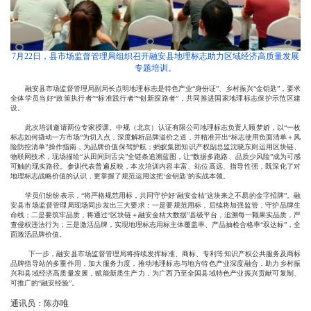
7月22日，县市场监督管理局组织召开融安县地理标志助力区域经济高质量发展
专题培训。
融安县市场监督管理局副局长点明地理标志是特色产业“身份证”、乡村振兴“金钥匙”，要求
全体学员当好“政策执行者”“标准践行者”“创新探路者”，共同推进国家地理标志保护示范区建
设。
此次培训邀请两位专家授课。中规（北京）认证有限公司地理标志负责人顾梦娇，以“一枚
标志如何撬动一方市场”为切入点，深度解析品牌溢价之道，并精准开出“标志使用负面清单＋风
险防控清单”操作指南，为品牌价值保驾护航；蚂蚁集团知识产权副总监沈晓东则运用区块链、
物联网技术，现场描绘“从田间到舌尖”全链条追溯蓝图，让“数据多跑路、品质少风险”成为可感
可触的现实路径。参训代表普遍反映，本次培训内容丰富、站位高远、指导性强，既深化了对
地理标志战略价值的认识，更掌握了规范运用这把‘金钥匙’的实战本领。
学员们纷纷表示，“将严格规范用标，共同守护好‘融安金桔’这块来之不易的金字招牌”。融
安县市场监督管理局现场同步发出三大要求：一是要规范用标，后续将加强监管，守护品牌生
命线；二是要筑牢品质，将通过“区块链＋融安金桔大数据”县级平台，追溯每一颗果实品质，严
查侵权违法行为；三是激活品牌，实现地理标志用标主体覆盖率、产品抽检合格率“双达标”，全
面激活品牌价值。
下一步，融安县市场监督管理局将持续发挥标准、商标、专利等知识产权公共服务及商标
品牌指导站的多重作用，加大服务力度，推动地理标志与地方特色产业深度融合，助力乡村振
兴和县域经济高质量发展，赋能新质生产力，为广西乃至全国县域特色产业振兴贡献可复制、
可推广的“融安经验”。
通讯员：陈亦唯