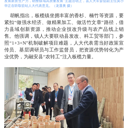
发展新质生产力，助推镇域高质量发展”主题活动上，县人大常委会副主任莫小
华正在听取驻站人大代表意见。（龙显奥 摄）
胡帆指出，板榄镇坐拥丰富的香杉、楠竹等资源，要
紧扣“做强水经济、做精果加工、做活竹文章”路径，借
力县域创新资源，推动企业技改升级与农产品线上销
售。他强调，镇人大要联动县发改
、
科工贸等部门，参
照“1+3+N”机制破解项目难题，人大代表需当好政策宣
传员、基层调研员与工作监督员，把资源优势转化为产
业优势，为融安县“农转工”注入板榄力量。