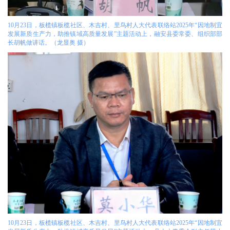
10月23日，板榄镇板榄社区、木吉村、里鸟村人大代表联络站2025年“因地制宜
发展新质生产力，助推镇域高质量发展”主题活动上，融安县委常委、组织部部
长胡帆做讲话。（龙显奥 摄）
10月23日，板榄镇板榄社区、木吉村、里鸟村人大代表联络站2025年“因地制宜