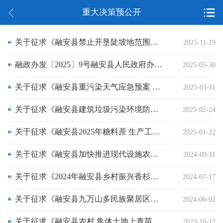
重大决策预公开
关于征求《融安县禁止开垦陡坡地范围划定成果（征求意见稿）》意见的公告
2025-11-19
融政办发〔2025〕9号融安县人民政府办公室关于公布《融安县人民政府2025年度重大行政决策事项目录（第一批）》的通知
2025-05-30
关于征求《融安县重污染天气应急预案 （征求意见稿）》意见的公告
2025-03-11
关于征求《融安县建筑垃圾污染环境防治工作规划（2025~2035年）（征求意见稿）》意见的公告
2025-02-24
关于征求《融安县2025年糖料蔗 生产工作实施方案（征求意见稿）》意见的公告
2025-01-22
关于征求《融安县加快推进现代设施农业高质量发展实施方案（2024—2025年）（征求意见稿）》意见的公告
2024-09-11
关于征求《2024年融安县乡村振兴香杉苗木项目实施方案（征求意见稿）》意见的公告
2024-07-17
关于征求《融安县九万山多民族聚居区油茶 产业发展示范奖补项目工作方案》意见的公告
2024-06-02
关于征求《融安县农村 集体土地上青苗及地面附着物征收 补偿标准调整方案(征求意见稿)》意见的公告
2023-10-12