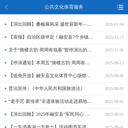
公共文化体育服务
【演出回顾】桑榆展风采 盛世迎新年——2026年老年大学元旦文艺汇演圆满成功
2026-01-04
【喜报】自治区级评定！融安县7个乡镇综合文化站上榜！
2025-12-23
关于“骑楼古韵·周周有戏看”暂停演出的通知
2025-11-06
【停演通知】本周五“骑楼古韵·周周有戏看”暂停演出
2025-08-13
【低免开放】融安县文化体育中心场馆免费开放公告
2025-08-06
普法宣传 | 《中华人民共和国旅游法》
2025-08-05
“老手艺·新传承”非遗体验活动走进易地搬迁小区——融康社区
2025-08-01
【演出回顾】2025年融安县“军民同心 共筑中国梦”八一文艺汇演走进易地搬迁小区——融康社区
2025-08-01
【一车书香润一方新土】流动图书车进社区，助力易地搬迁群众文化融入
2025-08-01