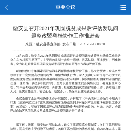
重要会议
融安县召开2021年巩固脱贫成果后评估发现问
题整改暨粤桂协作工作推进会
来源：融安县委宣传部 发布日期：2021-12-17 08:50
12月16日，融安县2021年巩固脱贫成果后评估发现问题整改暨粤桂协作工作推进
会在县乡村振兴局召开，主要目的是进一步统一思想、提高认识、压实责任、强化担
当，全力以赴迎接国家巩固脱贫成果后评估和东西部协作考核评价工作。
就如何做好今年国家后评估和东西部协作考核评价工作，陈文敏要求，全县各级
领导干部一定要提高政治判断力、领悟力和执行力，深入贯彻好习近平总书记关于巩
固拓展脱贫攻坚成果的重要讲话和重要指示批示精神，切实增强抓好国家后评估的责
任感、使命感；要坚持问题导向，全力以赴排查整改我县突出问题；要克服侥幸心
理，对评估考核的内容再梳理、再排查，以被检查的状态做好准备工作；要着眼工作
大局、压实责任主体、密切配合、凝聚合力，确保高质量完成迎检工作。
会议通报了全县粤桂协作工作开展情况，并解读了《中央农村工作领导小组关于
印发〈统筹开展2021年度巩固拓展脱贫攻坚成果同乡村振兴有效衔接考核评估工作方
案〉的通知》，明确了国家后评估和东西部协作考核评价的目的、对象、内容。会议
还对自治区巩固脱贫攻坚成果后评估发现问题进行了通报。
据了解，遂溪—融安结对帮扶以来，建立了高层联席会议制度，签订了系列帮扶
协议，两县党政主要领导互访考察，构建了高效运转的协作机制。自2016年以来，累