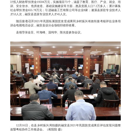
计投入财政帮扶资金19594万元，实施项目73个，涵盖了教育、医疗、产业、就业、培
训、安全饮水、危房改造、基础设施建设等方面，惠及贫困人口7.2万多人；累计募集
社会帮扶资金655.78万元；引进融嘉工艺有限公司等企业8家；遂溪县派驻专业技术人
才53人次，融安县选派专业技术人才45人次。
随后接着召开2021年巩固拓展脱贫攻坚成果同乡村振兴有效衔接考核评估业务培
训会电视电话会议，融安县设分会场组织收听收看。
县领导张金呈、叶海峰、温纯华、陈光提参加会议。
12月16日，在县乡村振兴局拍摄的融安县2021年巩固脱贫成果后评估发现问题整
改暨粤桂协作工作推进会。（蒋阳阳 摄）