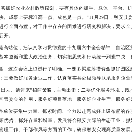
切实抓好农业农村政策谋划，要有具体的抓手、载体、平台、
快。成事上要标准高一点、成色足一点。”11月29日，融安县
进行全面布置，对工作中存在的困难进行研究和解决，要求全
召开。
提高站位，把认真学习贯彻党的十九届六中全会精神、自治区
基本遵循和重大政治任务，切实把思想和行动统一到党中央、
抓，这次会议上也进行了明确。一要多渠道筹措资金抓好园区
；三要做好服务企业工作，认真落实县处级领导联系服务企业
走出去、请进来”招商策略，主动出击；二要优化服务环境，既
区管委会的作用，服务好项目落地、服务好企业生产、服务好
各单位要集中力量、抓紧时间、全力以赴完成好上级布置的各
源优势，抓好存量和增量，发展符合融安实际的生态工业，抓
管理工作、干部作风等方面的工作，确保融安实现高质量发展