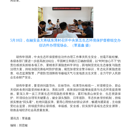
再部署。
5月18日，在融安县大将镇东潭村召开中央第五生态环境保护督察组交办
信访件办理现场会。（覃嘉鑫 摄）
胡伟华强调，中央生态环保督察信访件办理工作事关民生安全，丝毫不能松懈。
各级各部门要进一步提高政治站位，牢固树立和践行正确政绩观，以“时时放心不下”的
责任感抓实抓细各项工作。要精准开展隐患科学评估，因地制宜优化生态修复与隐患
治理方案，持续加固完善临时防护措施，规范加密安全警示标识，常态化开展隐患巡
查、动态监测预警，严密防范强降雨等极端天气引发地质次生灾害，全力守护人民群
众生命财产安全。
胡伟华要求，要坚持问题导向、目标导向、结果导向相统一，对督察交办、群众
关切的各类问题坚持标本兼治、系统治理，统筹抓好问题整改提质与生态环境提质增
效。要深入举一反三开展生态环境隐患排查整治，紧盯地质山体安全、生态资源保
护、环境综合治理等关键重点，健全源头预防、日常巡防、常态长效管控机制，持续
抓实整改“回头看”，杜绝问题反弹。要用心用情办好群众诉求，畅通沟通渠道，主动接
受社会监督，持续提升群众获得感、幸福感、安全感，切实筑牢县域生态安全屏障，
助推县域经济社会高质量发展。
通讯员：覃嘉鑫
编辑：郑思敏