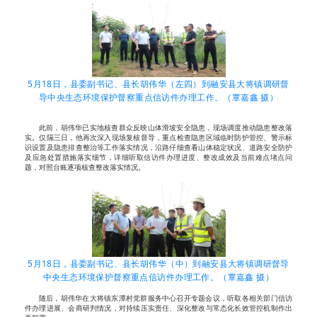
5月18日，县委副书记、县长胡伟华（左四）到融安县大将镇调研督
导中央生态环境保护督察重点信访件办理工作。（覃嘉鑫 摄）
此前，胡伟华已实地核查群众反映山体滑坡安全隐患，现场调度推动隐患整改落
实。仅隔三日，他再次深入现场复核督导，重点检查隐患区域临时防护管控、警示标
识设置及隐患排查整治等工作落实情况，沿路仔细查看山体稳定状况、道路安全防护
及应急处置措施落实细节，详细听取信访件办理进度、整改成效及当前难点堵点问
题，对照台账逐项核查整改落实情况。
5月18日，县委副书记、县长胡伟华（中）到融安县大将镇调研督导
中央生态环境保护督察重点信访件办理工作。（覃嘉鑫 摄）
随后，胡伟华在大将镇东潭村党群服务中心召开专题会议，听取各相关部门信访
件办理进展、会商研判情况，对持续压实责任、深化整改与常态化长效管控机制作出