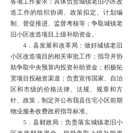
各项工作要求；
具体负责
城镇
老旧小区改
造工作的组织协调、政策拟定、计划编
制、督促推进、监督考核等；争取
城镇
老
旧小区改造项目上级补助资金。
4
．
县发展
和
改革局：做好
城镇
老旧
小区改造项目的相关审批工作；指导并协
助争取中央预算内投资补助资金；
积极
拓
宽项目投融资渠道
；
负责宣传国家、自治
区和市级的价格法律、法规、规章和方
针、政策，制定并公布我
县
住宅小区前期
物业服务收费政府指导标准。
5
．
县财政局：负责落实
城镇
老旧小