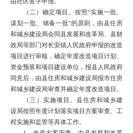
由
社区
签字申报。
（二）确定项目。
按照
“
实施一批、
谋划一批、储备一批
”
的原则，由
县住房
和城乡建设局
会同
县发展和改革局
、
县
财
政
局
等部门对长安镇
人民政府
申报的改造
项目进行
审核
，确定年度改造项目计划、
资金预算和项目建设单位，报县人民政府
同意后，
由县住房和城乡建设局报市住房
和城乡建设局审查并确定年度改造项目。
（三）实施项目。
县
住房和城乡建
设局
按照年度计划落实项目方案审查、工
程实施和监管等具体工作。