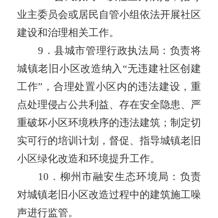
业主委员会
或
居民自管小组依法开展社区
建设和治理相关工作。
9
．
县
城市管理行政执法
局：负责将
城镇
老旧小区改造纳入
“
无违建社区创建
工作
”
，合理处置小区内的违法建设，重
点处理侵占公共利益、存在安全隐患、严
重破坏小区环境秩序的违法建筑
；
制定切
实可行的培训计划，督促、指导
城镇
老旧
小区绿化改造和环境提升工作。
1
0
．
柳州市融安
生态环境局：负责
对
城镇
老旧小区改造过程中的建筑施工噪
声进行监管。