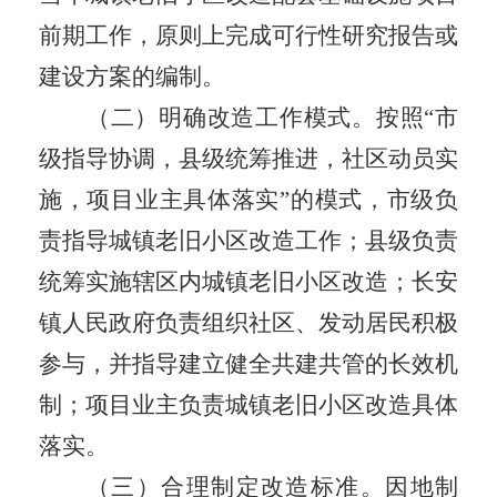
前期工作，原则上完成可行性研究报告或
建设方案的编制。
（二）明确改造工作模式。
按照
“
市
级
指导协调，县级
统筹推进，
社区动员实
施
，
项目
业主
具体落实
”
的模式，
市级
负
责指导城镇老旧小区改造工作
；
县级负责
统筹实施辖区内城镇老旧小区改造
；
长安
镇人民政府
负责组织
社区、
发动居民积极
参与，
并
指导建立健全共建共管的长效机
制
；
项目业主负责
城镇老旧小区改造
具体
落实
。
（三）合理制定改造标准。
因地制