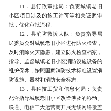
1
1
．
县行政审批局：负责
城镇
老旧
小区项目涉及的施工许可等相关证照审
批，优化审批流程。
1
2
．
县消防救援
大
队：负责指导居
民委员会对
城镇
老旧小区进行防火检查
，
及时消除火灾隐患，建立防火检查档案，
指导、监督
城镇
老旧小区消防设施设备的
维护保养，按照国家消防技术标准设置消
防设施、器材和消防安全标志。
1
3
．县科技工贸和信息化局：负责
配合指导城镇老旧小区改造涉及
的
移动、
联通、电信三大运营商开展无线网络覆盖