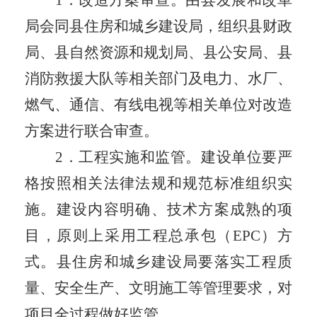
1
．
改造方案审查。由县发展
和
改革
局
会同
县住房和城乡建设局
，
组织
县
财政
局
、
县自然资源和规划局
、
县
公安
局
、
县
消防
救援大队
等相关部门及电力、水厂、
燃气、通信、有线电视等相关单位对改造
方案进行联合审查。
2
．
工程实施和监管。建设单位要严
格按照相关法律法规和规范标准组织实
施。建设内容明确、技术方案成熟的项
目，原则上采用工程总承包（
EPC
）方
式。
县住房和城乡建设局
要落实工程质
量、安全生产、文明施工等管理要求，对
项目全过程做好监管。