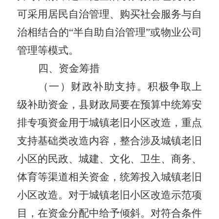
可采用居民自治管理、购买社会服务与自
治相结合的
“
半自助自治管理
”
或物业公司
管理等模式。
四、资金筹措
（一）财政补助支持。
积极争取
上
级
补助资金
，
县财政
局
要在预算中统筹安
排专项资金用于
城镇
老旧小区改造，重点
支持基础类改造内容
，
整合涉及
城镇
老旧
小区的民政、城建、文化、卫生、商务、
体育等渠道相关资金，统筹投入
城镇
老旧
小区改造。对于
城镇
老旧小区改造示范项
目，在资金分配中给予倾斜。对符合条件