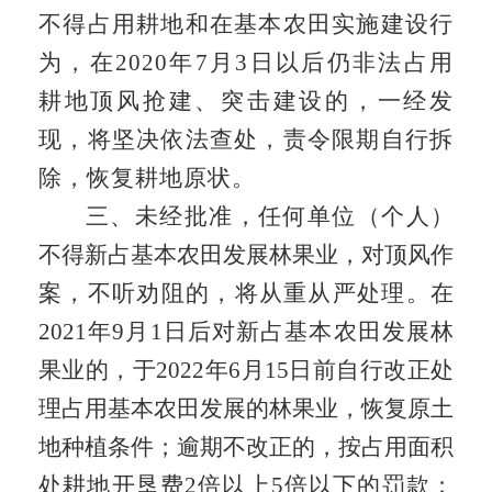
不得占用耕地
和
在
基本农田
实施建设行
为
，在
2020
年
7
月
3
日
以后
仍非法占用
耕地顶风抢建、突击建设的，一经发
现，将坚决依法查处，责令限期自行拆
除，恢复耕地原状。
三、未经批准，任何单位（个人）
不得新占基本农田发展林果业，对顶风作
案，不听劝阻的，将从重从严处理。在
2021
年
9
月
1
日后对新占基本农田发展林
果业
的
，
于
2022
年
6
月
15
日前
自行改正处
理占用基本农田发展的林果
业，恢复原土
地种植条件
；
逾期不改正的，按占用面积
处耕地开垦费
2
倍以上
5
倍以下的罚款
；