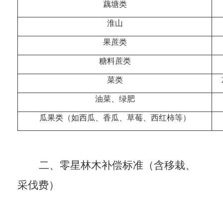
藕塘类
淮山
果蔗类
糖料蔗类
菜类
油菜、绿肥
瓜果类（如西瓜、香瓜、草莓、西红柿等）
二、零星林木补偿标准（含移栽、
采伐费）