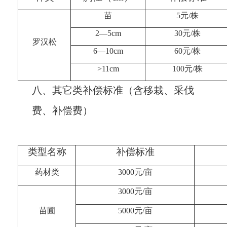
苗
5
元/株
2
—
5cm
30
元/株
罗汉松
6
—
10cm
60
元/株
>
11cm
100
元/株
八、
其它类补偿标准（含移栽、采伐
费、补偿费）
类型名称
补偿标准
药材类
3000
元/亩
3000
元/亩
苗圃
5000
元/亩