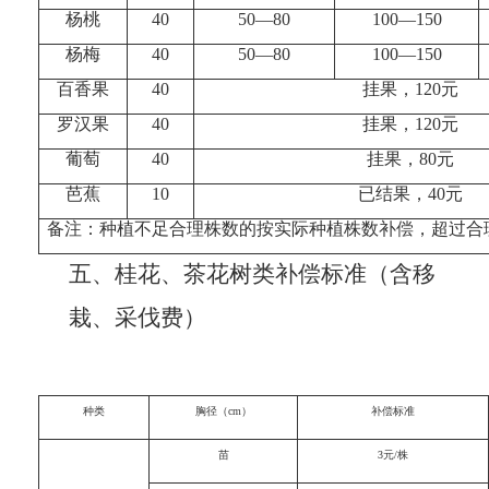
杨桃
40
50
—
80
100
—
150
杨梅
40
50
—
80
100
—
150
百香果
40
挂果，
120
元
罗汉果
40
挂果，
120
元
葡萄
40
挂果，
80
元
芭蕉
10
已结果，
40
元
备注：种植不足合理株数的按实际种植株数补偿，超过合
五、桂花、茶花树类补偿标准（含移
栽、采伐费）
种类
胸径（cm）
补偿标准
苗
3元/株