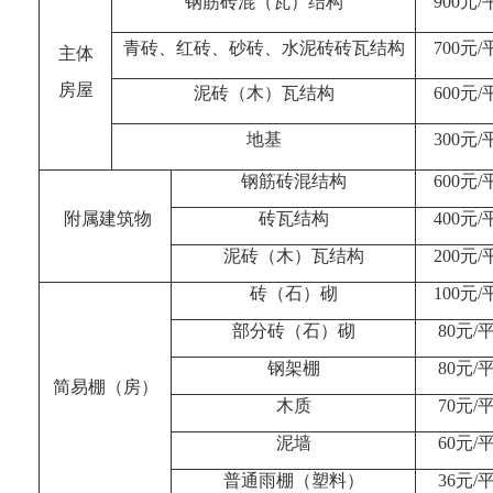
钢筋砖混（瓦）结构
900
元/
青砖、红砖、砂砖、水泥砖砖瓦结构
700
元/
主体
房屋
泥砖（木）瓦结构
600
元/
地基
300
元/
钢筋砖混结构
600
元/
附属建筑物
砖瓦结构
400
元/
泥砖（木）瓦结构
200
元/
砖（石）砌
100
元/
部分砖（石）砌
80
元/
钢架棚
80
元/
简易棚（房）
木质
70
元/
泥墙
60
元/
普通雨棚（塑料）
36
元/