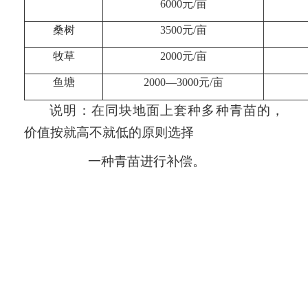
6000
元/亩
桑树
3500
元/亩
牧草
2000
元/亩
鱼塘
2000
—
3000
元/亩
说明：在同块地面上套种多种青苗的，
价值按就高不就低的原则选择
一种青苗进行补偿。