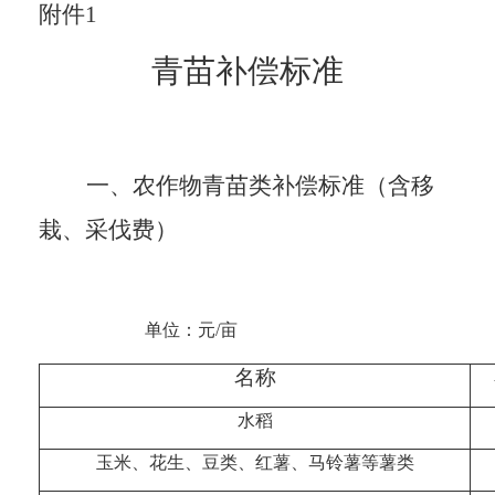
附件
1
青苗补偿标准
一、农作物青苗类补偿标准（含移
栽、采伐费）
单位：元/亩
名称
水稻
玉米、花生、豆类、红薯、马铃薯等薯类