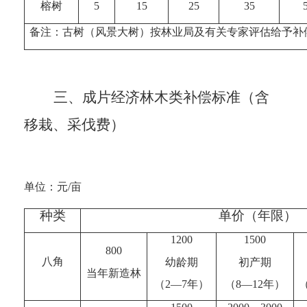
榕树
5
15
25
35
备注：古树（风景大树）按林业局及有关专家评估给予补
三、
成片经济林木类补偿标准（含
移栽、采伐费）
单位：元/亩
种类
单价（年限）
1200
1500
800
八角
幼龄期
初产期
当年新造林
（
2
—
7
年）
（
8
—
12
年）