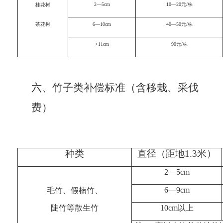
2—5cm
10—20元/株
桂花树
茶花树
6—10cm
40—50元/株
>11cm
90元/株
六、竹子类补偿标准（含移栽、采伐
费）
种类
直径（距地
1
.
3
米）
2
—
5cm
6
—
9cm
毛竹、假楠竹、
陡竹等散生竹
10cm
以上