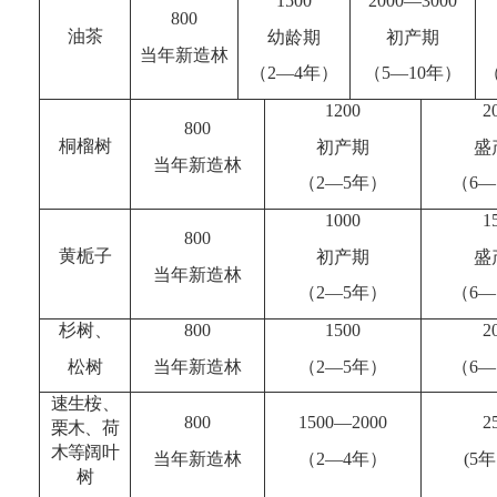
1500
2000
—
3000
800
油茶
幼龄期
初产期
当年新造林
（
2
—
4
年）
（
5
—
10
年）
1200
2
800
桐榴树
初产期
盛
当年新造林
（
2
—
5
年）
（
6
—
1000
1
800
黄栀子
初产期
盛
当年新造林
（
2
—
5
年）
（
6
—
杉树、
800
1500
2
松树
当年新造林
（
2
—
5
年）
（
6
—
速生桉、
800
1500
—
2000
2
栗木、荷
木等阔叶
当年新造林
（
2
—
4
年）
(5
年
树