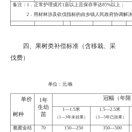
备注：
1
．正常护理成片
1
亩以上且保存率达
85%
以上；
2
．用材林涉及砍伐指标的由乡镇人民政府协调解
四、果树类补偿标准（含移栽、采
伐费）
单位：元/株
冠幅（年限
单价
1
年
生幼
1
—
1
.
5
米
1
.
5
—
2
.
5
米
树种
苗
（
1
—
3
年未挂果）
（
3
—
5
年已挂果）
脆蜜金桔
70
150
—
250
350
—
500