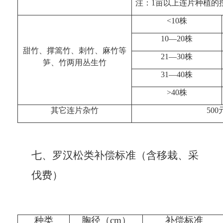
注：
1
亩以上连片种植的
<
10
株
10
—
20
株
甜竹、撑篙竹、刺竹、麻竹等
21
—
30
株
笋、竹两用丛生竹
31
—
40
株
>
40
株
其它连片杂竹
500
七、
罗汉松类补偿标准（含移栽、采
伐费）
种类
胸径
（
cm
）
补偿标准