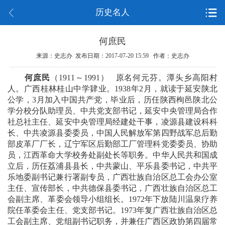
历史名人
何庶民
来源：史志办 发布日期：2017-07-20 15:59 作者：史志办
何庶民
（
1911～1991） 原名何元芬。潭头乡高阳村
人。广西桂林桂山中学肄业。1938年2月，就读于延安陕北
公学，3月加入中国共产党，毕业后，历任陕西栒邑陕北公
学分校分队助理员、中共党支部书记，延安中央管理局合作
社总社主任、延安中央管理局经建处干事，凌源县建设科科
长、中共凌源县委委员，中国人民解放军第四野战军总后勤
部皮革厂厂长，辽宁军区后勤部工厂管理科党委委员、协助
员，江西革命大学校务处副处长等职务。中华人民共和国成
立后，历任荔浦县县长，中共蒙山、平乐县委书记，中共平
乐地委副书记兼行署副专员，广西壮族自治区总工会办公室
主任、宣传部长，中共德保县委书记，广西壮族自治区总工
会副主席、革委会领导小组组长。1972年下放陆川温泉疗养
院任革委会主任、党支部书记。1973年复广西壮族自治区总
工会副主席、党组副书记职务，并兼任广西区政协第四届常