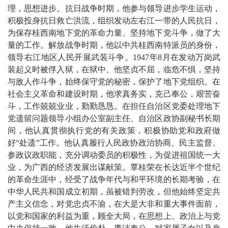
理，思想进步。抗日战争时期，他参与领导进步学生运动，
积极投身抗日救亡洪流，组织发动左右江一带的人民抗日，
为保存桂西南地下党的革命力量、坚持地下党斗争，做了大
量的工作。解放战争时期，他以中共桂西南特派员的身份，
领导右江地区人民开展武装斗争。1947年8月在发动万岗武
装起义时被俘入狱，在狱中、他坚贞不屈，临危不惧，坚持
与敌人作斗争，始终保守党的秘密，保护了地下党组织。在
社会主义革命和建设时期，他求真务实，克己奉公，艰苦奋
斗，工作兢兢业业，勤勤恳恳。在担任自治区党委处理地下
党遗留问题领导小组办公室副主任、自治区政协副秘书长期
间，他认真贯彻执行党的有关政策，积极协助党和政府做
好“处遗”工作。他认真履行人民政协政治协商、民主监督、
参政议政职能，充分调动委员的积极性，为促进祖国统一大
业，为广西的经济发展出谋献策。覃桂荣在长达近半个世纪
的革命生涯中，经受了战争年代与和平环境的长期考验，在
中华人民共和国成立初期，虽被错判劳改，但他始终坚定共
产主义信念，对党忠贞不渝，在大是大非和重大事件面前，
以党和国家的利益为重，顾全大局，在思想上、政治上与党