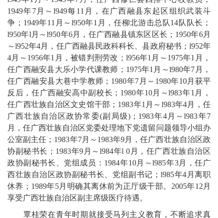
1949年7月～l949每11月，在广西融县东起区组织武装斗
争；1949年11月～l950年1月，任柳北游击总队14队队长；
l950年l月～l950年6月，任广西融县镇东区区长；1950年6月
～l952年4月，任广西融县民政科科长、县政府秘书；l952年
4月～1956年1月，被错判刑劳改；l956年1月～1975年1月，
任广西融安县大乐小学代课教师；1975年1月～l980年7月，
任广西融安县大巷中学教师；1980年7月～1980年10月获平
反后，任广西融安高中副校长；1980年10月～l983年1月，
任广西壮族自治区文史馆干部；1983年1月～l983年4月，任
广西壮族自治区政协常委(副局级)；1983年4月～l983年7
月，任广西壮族自治区党委处理地下党遗留问题领导小组办
公室副主任；1983年7月～1983年9月，任广西壮族自治区政
协副秘书长；1983年9月～l984年l 0月，任广西壮族自治区
政协副秘书长、党组成员：1984年10月～l985年3月，任广
西壮族自治区政协副秘书长、党组副书记；l985年4月离职
休养；1989年5月明确其离休前为正厅级干部。2005年12月
享受广西壮族自治区副主席级医疗待遇。
覃桂荣在青年时期就接受马列主义教育，不断追求真