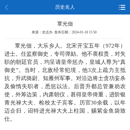
历史名人
覃光佃
来源：史志办 发布日期：2024-01-18 15:50
覃光佃，
大乐乡人。北宋开宝五年（
972年）
进士。任监察御史，专司弹劾。他不畏权贵，对失
职的朝廷官员，均呈请皇帝惩办，皇城人尊为“真
御史”。当时，北敌经常犯境，他3次上疏力主抵
抗，升武骑尉、知雁州军事。对沿边将士贪功妄杀
及偷惰失职者，悉惩以法。后晋升都总管兼劝农
使，外筹边策，内肃朝仪，甚得皇帝倚重，进阶银
青光禄大夫、检校太子宾客。历官30余载，以年
迈企归，诏特进光禄大夫上柱国，赐紫金鱼袋致
仕。