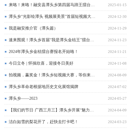
来咯！来咯！融安县潭头乡第四届马蹄王擂台赛开始报名咯
2025-01-15
潭头乡“光影绘潭头 视频展美景”首届短视频大赛作品征集截止时间延期公告
2024-12-30
我是融安推介官（潭头篇）
2024-11-29
速来围观！潭头乡首届“我是潭头金桔王”擂台赛热闹开赛，果农们“拼了”
2024-11-23
2024年潭头乡金桔擂台赛报名开始咯！
2024-11-21
今日立冬 | 怀揣欣喜，迎接冬日美好
2024-11-08
拍视频，赢奖金！潭头乡短视频大赛，等你来秀！
2024-08-09
潭头乡革命老根据地历史文化展馆揭牌
2024-07-02
潭头乡——2023
2024-05-27
【我们的节日·广西三月三】潭头乡开展“魅力桔乡·壮韵情浓”文艺汇演活动
2024-04-09
洁白如雪的梨花开了，赶快去打卡吧！
2024-03-23