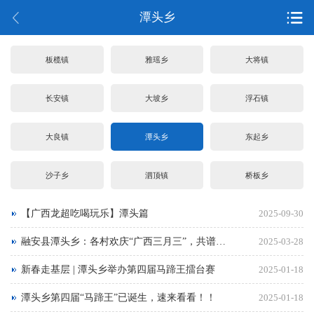
潭头乡
板榄镇
雅瑶乡
大将镇
长安镇
大坡乡
浮石镇
大良镇
潭头乡
东起乡
沙子乡
泗顶镇
桥板乡
【广西龙超吃喝玩乐】潭头篇
2025-09-30
融安县潭头乡：各村欢庆“广西三月三”，共谱民族团结新乐章
2025-03-28
新春走基层 | 潭头乡举办第四届马蹄王擂台赛
2025-01-18
潭头乡第四届“马蹄王”已诞生，速来看看！！
2025-01-18