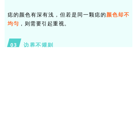
痣的颜色有深有浅，但若是同一颗痣的
颜色却不
均匀
，则需要引起重视。
边界不规则
03
皮肤良性痣的边缘整齐、圆润，黑色素瘤的边界
模糊不清，多表现为
扇形、锯齿形
等。
直径＞0.6厘米
04
对于那些直径过大的痣，癌变的几率更大，要注
意观察变化。若是手指、足底等部位的痣，直径
超过
0.3厘米
也要小心。