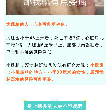
大腿粗的人，心脏可能更健康。
大腿围
小于46厘米
者，死亡率增3倍，心脏病几
率增2倍；大腿围
6厘米
以上、腿部肌肉强壮者，
早亡和心脏病风险降低。
小腿粗，颈动脉斑块风险低有研究发现：
小腿围
（小腿最粗的地方）
小于33厘米
的女性，患颈动
脉斑块的风险可能更高。
06
身上痣多的人更不容易老