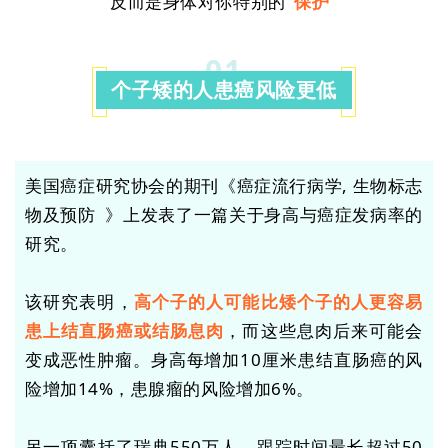
反而是身体对你特别的
“保护
”
0
1
个子矮的人患癌风险更低
美国癌症研究协会的期刊《癌症流行病学, 生物标志
物及预防 》上发表了一篇关于身高与癌症发病率的
研究。
该研究表明，
高个子的人可能比矮个子的人更容易
患上
结直肠癌
或
结肠息肉
，而这些息肉后来可能会
变成恶性肿瘤。身高每增加10厘米患结直肠癌的风
险增加14%，患腺瘤的风险增加6%。
另一项囊括了瑞典550万人，跟踪时间最长超过50