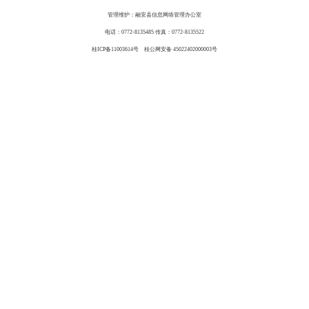
管理维护：融安县信息网络管理办公室
电话：0772-8135485 传真：0772-8135522
桂ICP备11003614号 桂公网安备 45022402000003号