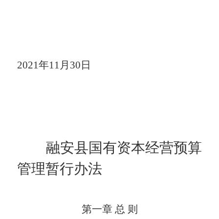
2021
年
11
月
30
日
融安县国有资本经营预算
管理暂行办法
第一章
总 则