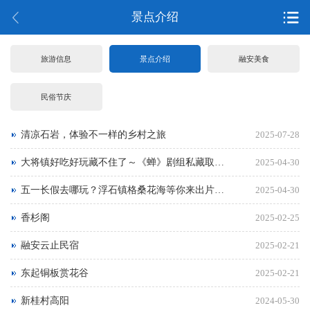
景点介绍
旅游信息
景点介绍
融安美食
民俗节庆
清凉石岩，体验不一样的乡村之旅
2025-07-28
大将镇好吃好玩藏不住了～《蝉》剧组私藏取景地+国家AAA级景区都在这
2025-04-30
五一长假去哪玩？浮石镇格桑花海等你来出片啦！
2025-04-30
香杉阁
2025-02-25
融安云止民宿
2025-02-21
东起铜板赏花谷
2025-02-21
新桂村高阳
2024-05-30