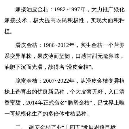
嫁接油皮金桔：1982~1997年，大力推广矮化
嫁接技术，极大提高农民积极性，实现大面积种
植。
滑皮金桔：1986~2012年，实生金桔一个营养
系变异单株，果皮薄而坚韧，口感甘甜无呛鼻味，
油胞下沉而光滑，故得名“滑皮金桔”。
脆蜜金桔：2007
~
2022年，从滑皮金桔变异植
株上选育出的优良新品种，个大皮薄无籽，入口清
香蜜甜，2014年正式命名“脆蜜金桔”，是世界上唯
一可规模化生产的多倍体柑桔品种。
二、 融安金桔产业“十四五”发展思路目标