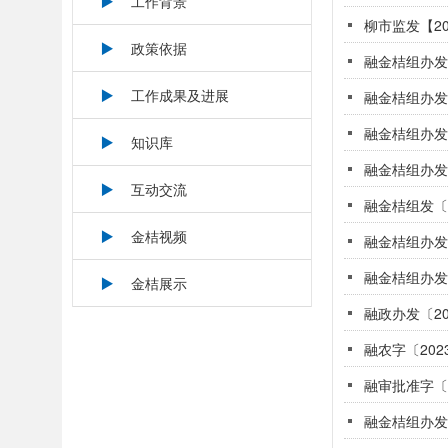
工作背景
柳市监发【2
政策依据
融金桔组办发
工作成果及进展
融金桔组办发
融金桔组办发
知识库
融金桔组办发
互动交流
融金桔组发〔
金桔视频
融金桔组办发
融金桔组办发
金桔展示
融政办发〔2
融农字〔20
融金桔组办发