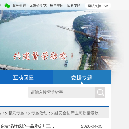
体
政务微信
无障碍浏览
用户空间
长者专区
网站支持IPv6
互动回应
数据专题
题
>>
精彩专题
>>
专题活动
>>
融安金桔产业高质量发展
>>
政策依据
融办〔2026〕10号中共融安县委办公室 融安县人民政府办公室关于印发《融安县“融安金桔”品牌保护与品质提升三年行动方案（2026-2028年）》的通知
2026-04-03