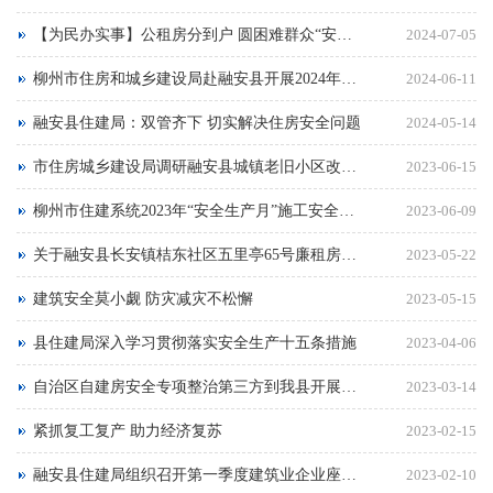
【为民办实事】公租房分到户 圆困难群众“安居梦”
2024-07-05
柳州市住房和城乡建设局赴融安县开展2024年建筑领域层级监督检查工作
2024-06-11
融安县住建局：双管齐下 切实解决住房安全问题
2024-05-14
市住房城乡建设局调研融安县城镇老旧小区改造工作
2023-06-15
柳州市住建系统2023年“安全生产月”施工安全文明标准化观摩会暨智慧工地推进会融安分会顺利召开
2023-06-09
关于融安县长安镇桔东社区五里亭65号廉租房五期103-119号17套辅助用房租金标准的通告
2023-05-22
建筑安全莫小觑 防灾减灾不松懈
2023-05-15
县住建局深入学习贯彻落实安全生产十五条措施
2023-04-06
自治区自建房安全专项整治第三方到我县开展自建房安全专项整治现场核验工作
2023-03-14
紧抓复工复产 助力经济复苏
2023-02-15
融安县住建局组织召开第一季度建筑业企业座谈会
2023-02-10