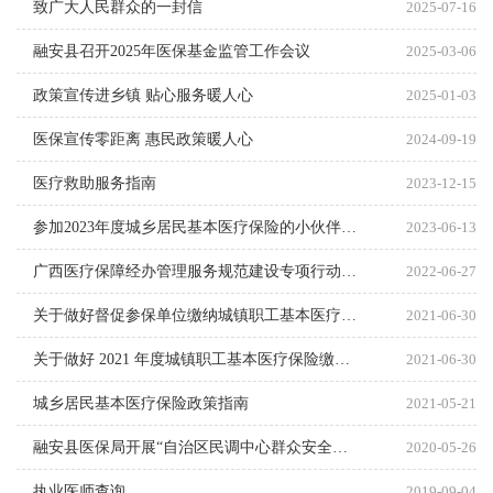
致广大人民群众的一封信
2025-07-16
融安县召开2025年医保基金监管工作会议
2025-03-06
政策宣传进乡镇 贴心服务暖人心
2025-01-03
医保宣传零距离 惠民政策暖人心
2024-09-19
医疗救助服务指南
2023-12-15
参加2023年度城乡居民基本医疗保险的小伙伴们要抓紧时间缴费啦
2023-06-13
广西医疗保障经办管理服务规范建设专项行动实施方案
2022-06-27
关于做好督促参保单位缴纳城镇职工基本医疗保险费工作的通知 各县（区）医疗保障局，柳东新区、阳和工业新区（北部生态新区）社会事务管理局： 为加强城镇职工基本医疗保险基金征缴工作，确保基本医疗保险费应收尽收，维护广大参保人员医疗保险权益，依据《中华人民共和国社会保险法》（中华人民共和国主席令第35号）《社会保险费申报缴纳管理规定》（中华人民共和国人力资源和社会保障部令第20号）《柳州市人民政府办公室关于印发<柳州市城镇职工基本医疗保险暂行规定（2015）>的通知》（柳政办〔2015〕50号）等规定，现就督促参保单位缴纳基本医疗保险费工作有关事项通知如下： 一、根据《中华人民共和国社会保险法》第八十六条规定，用人单位未按时足额缴纳社会保险费的，由社会保险费征收机构责令限期缴纳或补足，并自欠缴之日起，按日加收万分之五的滞纳金。经研究决定，我市拟从2021年8月1日起按规定对用人单位往年欠缴的城镇职工基本医疗保险费加收滞纳金。 二、各县（区）医保局、新区社会事务管理局应在6月18日前负责通知本辖区内相关用人单位（含企业、本级财政供款的机关事业单位）及时清缴基本医疗保险欠费。同时告知欠费单位，于
2021-06-30
关于做好 2021 年度城镇职工基本医疗保险缴费基数申报工作的通知
2021-06-30
城乡居民基本医疗保险政策指南
2021-05-21
融安县医保局开展“自治区民调中心群众安全感电话问卷”工作
2020-05-26
执业医师查询
2019-09-04